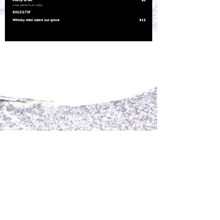
RESERVATIONS
TAPAS NENA
140 Rue Principale
St Sauveur
450-227-2232